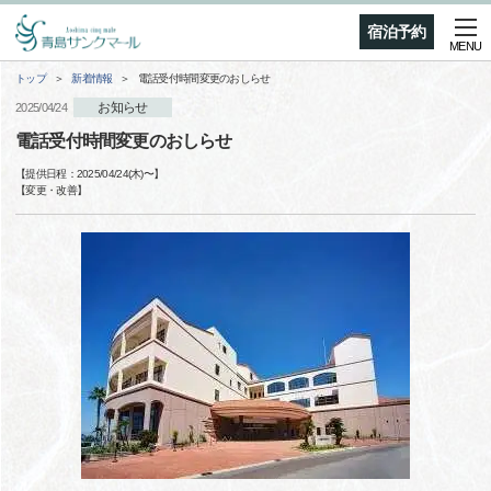
宿泊予約
MENU
トップ
新着情報
電話受付時間変更のおしらせ
お知らせ
2025/04/24
電話受付時間変更のおしらせ
【提供日程：
2025/04/24(木)
〜】
【
変更・改善
】