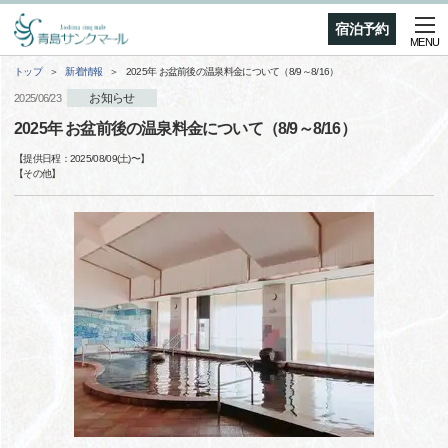
宿泊予約
MENU
トップ
新着情報
2025年 お盆前後の温泉料金について（8/9～8/16）
お知らせ
2025/06/23
2025年 お盆前後の温泉料金について（8/9～8/16）
【提供日程：
2025/08/09(土)
〜】
【
その他
】