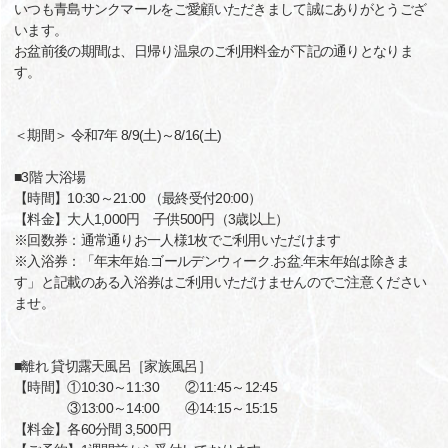
いつも青島サンクマールをご愛顧いただきまして誠にありがとうござ
います。
お盆前後の期間は、日帰り温泉のご利用料金が下記の通りとなりま
す。
＜期間＞ 令和7年 8/9(土)～8/16(土)
■3階 大浴場
【時間】10:30～21:00 （最終受付20:00）
【料金】大人1,000円 子供500円（3歳以上）
※回数券：通常通りお一人様1枚でご利用いただけます
※入浴券：「年末年始.ゴールデンウィーク.お盆.年末年始は除きま
す」と記載のある入浴券はご利用いただけませんのでご注意ください
ませ。
■離れ 貸切露天風呂［家族風呂］
【時間】①10:30～11:30 ②11:45～12:45
③13:00～14:00 ④14:15～15:15
【料金】各60分間 3,500円