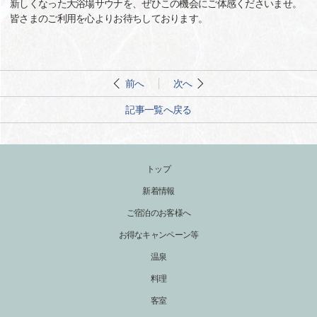
新しくなった大浴場サウナを、ぜひこの機会にご体感くださいませ。
皆さまのご利用を心よりお待ちしております。
前へ
次へ
記事一覧へ戻る
トップ
新着情報
ご宿泊のお客様へ
お得なキャンペーン等
温泉
料理
客室