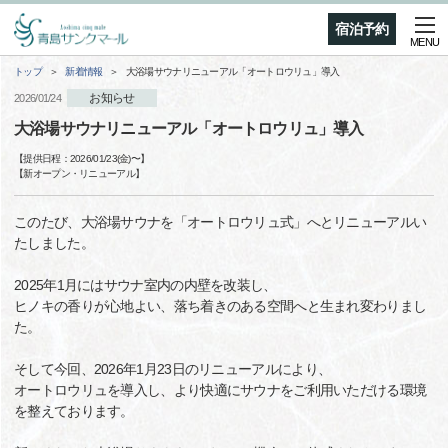
宿泊予約
MENU
トップ
新着情報
大浴場サウナリニューアル「オートロウリュ」導入
お知らせ
2026/01/24
大浴場サウナリニューアル「オートロウリュ」導入
【提供日程：
2026/01/23(金)
〜】
【
新オープン・リニューアル
】
このたび、大浴場サウナを「オートロウリュ式」へとリニューアルい
たしました。
2025年1月にはサウナ室内の内壁を改装し、
ヒノキの香りが心地よい、落ち着きのある空間へと生まれ変わりまし
た。
そして今回、2026年1月23日のリニューアルにより、
オートロウリュを導入し、より快適にサウナをご利用いただける環境
を整えております。