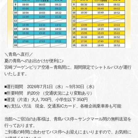
＼青島へ直行／
夏の青島へのお出かけが便利に♪
宮崎ブーゲンビリア空港～青島間に、期間限定でシャトルバスが運行
いたします。
■運行期間 2026年7月1日（水）～9月30日（水）
■所要時間 約20分 （交通状況により変動あり）
■運賃（片道）大人 700円、小学生以下 350円
■お支払い方法 現金、交通系ICカード、各種企画乗車券も可能
当館へご宿泊のお客様は、青島バス停～サンクマール間の無料送迎を
行っております。
ご到着の時間に合わせてバス停へお迎えにまいりますので、お気軽に