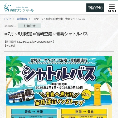
宿泊予約
MENU
トップ
新着情報
≪7月～9月限定≫宮崎空港～青島シャトルバス
お知らせ
2026/06/10
≪7月～9月限定≫宮崎空港～青島シャトルバス
【提供日程：
2026/07/01(水)
〜
2026/09/30(水)
】
【
その他
】