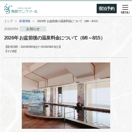
宿泊予約
MENU
トップ
新着情報
2026年 お盆前後の温泉料金について（8/8～8/15）
お知らせ
2026/07/04
2026年 お盆前後の温泉料金について（8/8～8/15）
【提供日程：
2026/08/08(土)
〜
2026/08/15(土)
】
【
その他
】