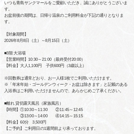
いつも青島サンクマールをご愛顧いただき、誠にありがとうございま
す。
お盆前後の期間は、日帰り温泉のご利用料金が下記の通りとなりま
す。
【対象期間】
2026年8月8日（土）～8月15日（土）
■3階 大浴場
【営業時間】10:30～21:00（最終受付20:00）
【料金】大人1,100円 子供600円（3歳以上）
※回数券は通常どおり、お一人様1枚でご利用いただけます。
※「年末年始・ゴールデンウィーク・お盆は除きます」と記載のある
入浴券はご利用いただけませんので、あらかじめご了承ください。
■離れ 貸切露天風呂（家族風呂）
【時間】①10:30～11:30 ②11:45～12:45
③13:00～14:00 ④14:15～15:15
【料金】60分 3,500円
【ご予約】ご利用日の1週間前より承っております。