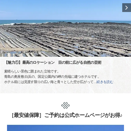
【魅力①】最高のロケーション 目の前に広がる自然の芸術
素晴らしい景色に囲まれた立地です。
青島の奥座敷 白浜の、国定公園内の岬の先端に建つホテルです。
ホテル前には見渡す限りの広い海と青々とした空が広がって
…
続きを読む
［最安値保障］ご予約は公式ホームページがお得♪