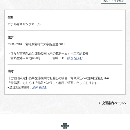
地図アプリで見る
宿名
ホテル青島サンクマール
住所
〒889-2164 宮崎県宮崎市大字折生迫7408
・ひなた宮崎県総合運動公園（木の花ドーム）＝車で約13分
・宮崎空港＝車で約20分 ・宮崎ＩＣ
…
続きを読む
備考
【ご宿泊限定】公共交通機関でお越しの場合、青島周辺への無料送迎あり🚙
「青島駅」もしくは「青島バス停」へ無料で送迎いたしております。
■送迎対応時間8:
…
続きを読む
交通案内ページへ