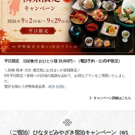
平日限定 1泊2食付 おひとり様 19,000円～（電話予約・公式HP限定）
＼宮崎･熊本･大分･鹿児島にお住まいの皆様限定／
9月平日限定！皆様への日頃の感謝を込めて、お得なプランをご用意いたしまし
た。
贅沢を味わう伊勢海老会席
…
続きを読む
キャンペーン詳細はこちら
〈ご宿泊〉ひなタビみやざき宿泊キャンペーン（6/1