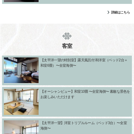
詳細はこちら
客室
【太平洋一望の特別室】露天風呂付 和洋室（ベッド2台＋
和室6畳）〜全室海側〜
【オーシャンビュー】和室10畳 〜全室海側〜 素敵な景色を
お楽しみいただけます
【太平洋一望】洋室トリプルルーム（ベッド3台）〜全室
海側〜