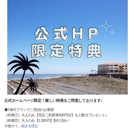
公式ホームページ限定！嬉しい特典をご用意しております♪
◆2食付プランでご宿泊のお客様
［特典①］大人のみ【売店ご利用券500円分】を人数分プレゼント♪
［特典②］大人のみ【1,000円】割引済み！
※他サイ
…
続きを読む