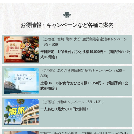
お得情報・キャンペーンなど各種ご案内
〈ご宿泊〉宮崎･熊本･大分･鹿児島限定 宿泊キャンペーン
（9/2～9/29）
平日限定 1泊2食付 おひとり様 19,000円～（電話予約・公
式HP限定）
〈ご宿泊〉みやざき県民限定 宿泊キャンペーン（7/20～
8/30）
土曜OK 1泊2食付 おひとり様 13,350円～（電話予約・公
式HP限定）
〈ご宿泊〉海旅キャンペーン（6/1～1/31）
一人あたり最大5,000円の割引！！
宮崎市「みやざき応援券」ご利用いただけます（～12/31）