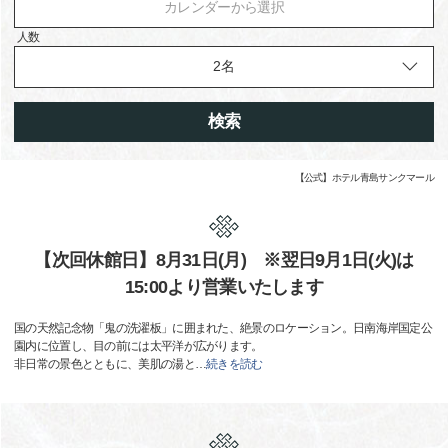
カレンダーから選択
人数
検索
【公式】ホテル青島サンクマール
【次回休館日】8月31日(月) ※翌日9月1日(火)は
15:00より営業いたします
国の天然記念物「鬼の洗濯板」に囲まれた、絶景のロケーション。日南海岸国定公
園内に位置し、目の前には太平洋が広がります。
非日常の景色とともに、美肌の湯と
…
続きを読む