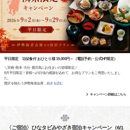
平日限定 1泊2食付 おひとり様 19,000円～（電話予約・公式HP限定）
＼宮崎･熊本･大分･鹿児島にお住まいの皆様限定／
9月平日限定！皆様への日頃の感謝を込めて、お得なプランをご用意いたしまし
た。
贅沢を味わう伊勢海老会席
…
続きを読む
キャンペーン詳細はこちら
〈ご宿泊〉ひなタビみやざき宿泊キャンペーン（6/1