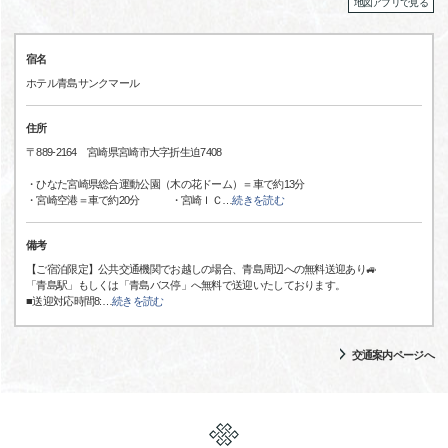
地図アプリで見る
宿名
ホテル青島サンクマール
住所
〒889-2164 宮崎県宮崎市大字折生迫7408
・ひなた宮崎県総合運動公園（木の花ドーム）＝車で約13分
・宮崎空港＝車で約20分 ・宮崎ＩＣ
…
続きを読む
備考
【ご宿泊限定】公共交通機関でお越しの場合、青島周辺への無料送迎あり🚙
「青島駅」もしくは「青島バス停」へ無料で送迎いたしております。
■送迎対応時間8:
…
続きを読む
交通案内ページへ