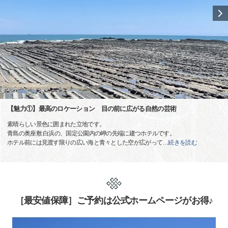
【魅力①】最高のロケーション 目の前に広がる自然の芸術
素晴らしい景色に囲まれた立地です。
青島の奥座敷 白浜の、国定公園内の岬の先端に建つホテルです。
ホテル前には見渡す限りの広い海と青々とした空が広がって
…
続きを読む
［最安値保障］ご予約は公式ホームページがお得♪