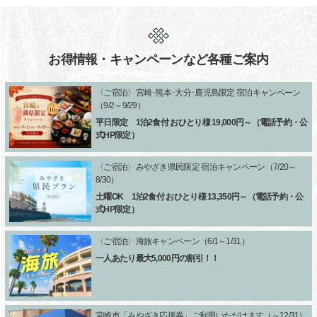
お得情報・キャンペーンなど各種ご案内
〈ご宿泊〉宮崎･熊本･大分･鹿児島限定 宿泊キャンペーン
（9/2～9/29）
平日限定 1泊2食付 おひとり様 19,000円～（電話予約・公
式HP限定）
〈ご宿泊〉みやざき県民限定 宿泊キャンペーン（7/20～
8/30）
土曜OK 1泊2食付 おひとり様 13,350円～（電話予約・公
式HP限定）
〈ご宿泊〉海旅キャンペーン（6/1～1/31）
一人あたり最大5,000円の割引！！
宮崎市「みやざき応援券」ご利用いただけます（～12/31）