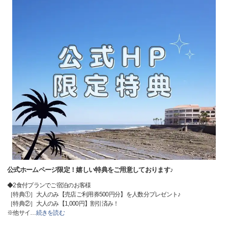
公式ホームページ限定！嬉しい特典をご用意しております♪
◆2食付プランでご宿泊のお客様
［特典①］大人のみ【売店ご利用券500円分】を人数分プレゼント♪
［特典②］大人のみ【1,000円】割引済み！
※他サイ
…
続きを読む