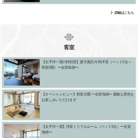
詳細はこちら
客室
【太平洋一望の特別室】露天風呂付 和洋室（ベッド2台＋
和室6畳）〜全室海側〜
【オーシャンビュー】和室10畳 〜全室海側〜 素敵な景色を
お楽しみいただけます
【太平洋一望】洋室トリプルルーム（ベッド3台）〜全室
海側〜