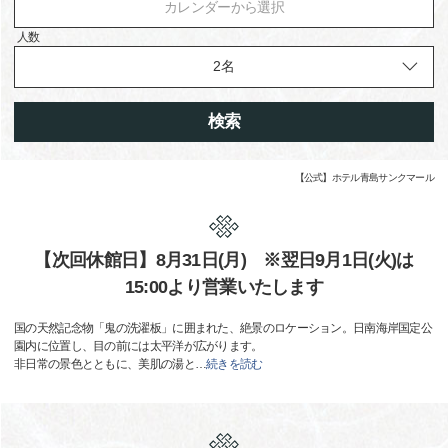
カレンダーから選択
人数
検索
【公式】ホテル青島サンクマール
【次回休館日】8月31日(月) ※翌日9月1日(火)は
15:00より営業いたします
国の天然記念物「鬼の洗濯板」に囲まれた、絶景のロケーション。日南海岸国定公
園内に位置し、目の前には太平洋が広がります。
非日常の景色とともに、美肌の湯と
…
続きを読む