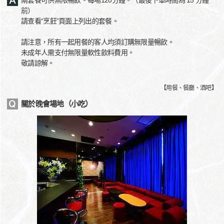
兩套餐可供無限暢飲。每場120分鐘。（最後下單時間為 15 分鐘
前）
請查看“烹飪”頁面上列出的套餐。
請注意，所有一起用餐的客人均須訂購無限量暢飲。
未成年人需支付無限量軟性飲料費用。
敬請諒解。
【
用餐、餐廳、酒吧
】
關於晚會場地（小吃）