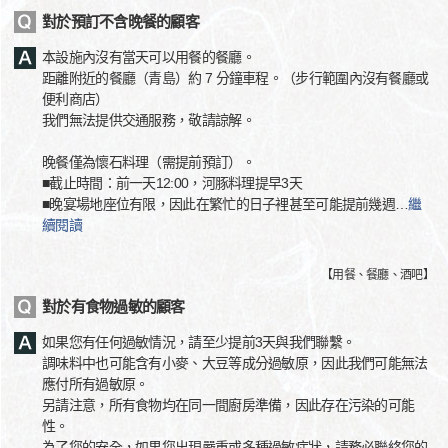
對於預訂不含晚餐的顧客
本設施內沒有當天可以用餐的餐廳。
距離附近的餐廳（青島）約 7 分鐘車程。（步行範圍內沒有餐廳或
便利商店）
我們無法提供交通服務，敬請諒解。
晚餐僅為懷石料理（需提前預訂）。
■截止時間：前一天12:00，河豚料理提早3天
■晚宴場地座位有限，因此在繁忙的日子裡甚至可能提前幾週
…
繼
續閱讀
【
用餐、餐廳、酒吧
】
對於有食物過敏的顧客
如果您有任何過敏情況，請至少提前3天與我們聯繫。
調味料中也可能含有小麥、大豆等成分過敏原，因此我們可能無法
應付所有過敏原。
另請注意，所有食物均在同一間廚房準備，因此存在污染的可能
性。
為了您的安全，如果您出現嚴重或多種過敏症狀，請務必聯絡您的