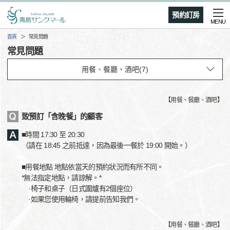
預約訂房
MENU
首頁
常見問題
常見問題
【
用餐、餐廳、酒吧
】
致預訂「含晚餐」的顧客
■時間 17:30 至 20:30
（請在 18:45 之前抵達，因為最後一餐於 19:00 開始。）
■用餐地點 地點依當天的預約狀況而有所不同。
*無法指定地點，請諒解。*
·椅子和桌子（日式圍爐有2個座位）
·如果您使用輪椅，請提前告知我們。
【
用餐、餐廳、酒吧
】