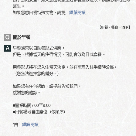
醫生。
如果您想自備特殊食物，請提
…
繼續閱讀
【
用餐、餐廳、酒吧
】
關於早餐
早餐通常以自助餐形式供應。
但是，根據當天的住宿情況，可能會改為日式套餐。
用餐形式將在您入住當天決定，並在辦理入住手續時公佈。
（您無法選擇您的偏好。）
如果您有任何過敏，請提前告知我們。
感謝您的體諒。
■營業時間7:00至9:00
■用餐場地自由座位（依順序）
*由
…
繼續閱讀