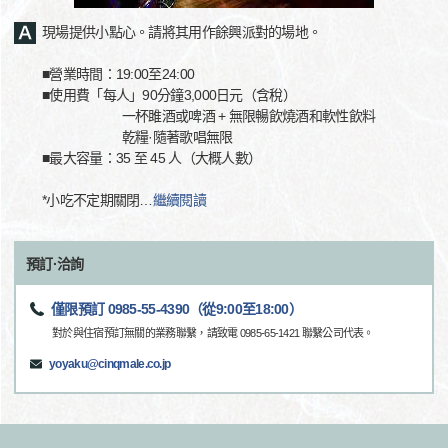
現場提供小點心。請將其用作餘興派對的場地。
■營業時間：19:00至24:00
■使用費「每人」90分鐘3,000日元（含稅）
一杯雎酒或啤酒 + 無限暢飲燒酒和軟性飲料
乾糧·隨著歌唱無限
■最大容量：35 至 45 人（大概人數）
*小吃不定期關閉
…
繼續閱讀
預訂·洽詢
僅限預訂 0985-55-4390（從9:00至18:00）
對於與住宿預訂無關的業務聯繫，請致電 0985-65-1421 聯繫公司代表。
yoyaku@cinqmale.co.jp