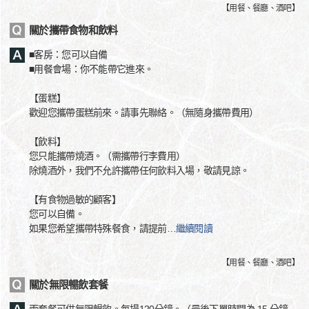
【
用餐、餐廳、酒吧
】
關於攜帶食物和飲料
■客房：您可以自備
■用餐會場：你不能帶它進來。
【蛋糕】
歡迎您攜帶蛋糕前來。請事先聯絡。（無隨身攜帶費用）
【飲料】
您只能攜帶燒酒。（需攜帶行李費用）
除燒酒外，我們不允許攜帶任何飲料入場，敬請見諒。
【有食物過敏的顧客】
您可以自備。
如果您希望攜帶特殊餐食，請提前
…
繼續閱讀
【
用餐、餐廳、酒吧
】
關於無限暢飲套餐