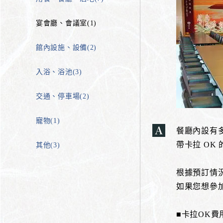
宴會廳、會議室(1)
館內設施、設備(2)
入浴、浴池(3)
交通、停車場(2)
寵物(1)
餐廳內設有
帶卡拉 OK
其他(3)
根據預訂情
如果您想參加
■卡拉OK費