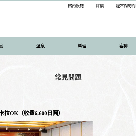
館內設施
評價
經常問的問
息
溫泉
料理
客房
常見問題
拉OK（收費6,600日圓）