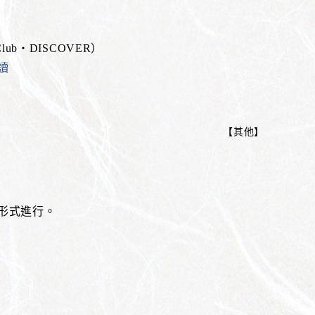
lub・DISCOVER）
讀
【
其他
】
」形式進行。