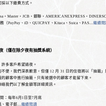
可採以下繳費方式。
a・Master・JCB・銀聯・AMERICANEXPRESS・DINERSC
PayPay、iD、QUICPAY、Kitaca、Suica、PAS
…
繼續閱
夜（僅在除夕夜有抽獎系統）
，許多客戶希望過夜。
不便，我們深表歉意，但僅 12 月 31 日的住宿將以「抽籤
籤的顧客中進行抽籤，只有被選中的顧客才能留下來。
聯絡我們以了解金額等詳細資訊。
間：每年6月1日至7月底
話、電子郵
…
繼續閱讀