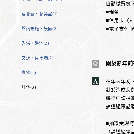
自動繳費機
■現金
宴會廳、會議室(1)
■信用卡（Vis
館內設施、設備(2)
■電子支付服務（
入浴、浴池(3)
交通、停車場(2)
關於新年前
寵物(1)
在年末年初
其他(3)
對於造成您的
將從申請抽
請透過電話
■抽籤受理時
（請透過電