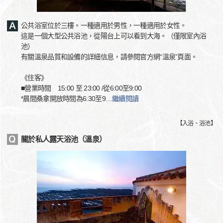
公共浴室位於三樓。一種適用於男性，一種適用於女性。
這是一個大型公共浴池，從陽台上可以看到大海。（僅限室內浴
池）
有關溫泉品質和設備的詳細信息，請參閱官方網“溫泉”頁面。
《住客》
■營業時間 15:00 至 23:00 /從6:00至9:00
*晨間桑拿開放時間為6:30至9
…
繼續閱讀
【
入浴、浴池
】
關於私人露天浴池（溫泉）