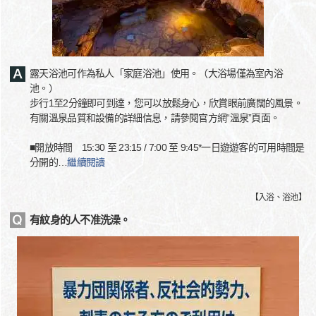
露天浴池可作為私人「家庭浴池」使用。（大浴場僅為室內浴
池。）
步行1至2分鐘即可到達，您可以放鬆身心，欣賞眼前廣闊的風景。
有關溫泉品質和設備的詳細信息，請參閱官方網“溫泉”頁面。
■開放時間 15:30 至 23:15 / 7:00 至 9:45*一日遊遊客的可用時間是
分開的
…
繼續閱讀
【
入浴、浴池
】
有紋身的人不准洗澡。