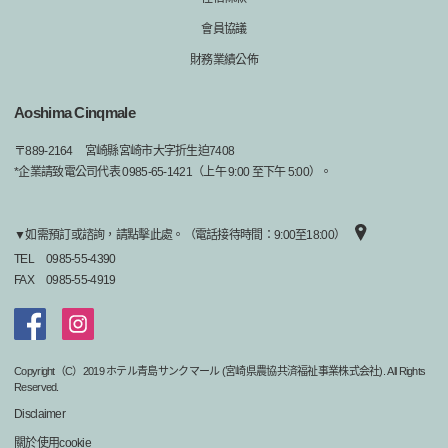
會員協議
財務業績公佈
Aoshima Cinqmale
〒
889-2164
宮崎縣宮崎市大字折生迫7408
*企業請致電公司代表 0985-65-1421（上午 9:00 至下午 5:00）。
▼如需預訂或諮詢，請點擊此處。（電話接待時間：9:00至18:00）
TEL
0985-55-4390
FAX
0985-55-4919
Copyright（C）2019 ホテル青島サンクマール (宮崎県農協共済福祉事業株式会社). All Rights
Reserved.
Disclaimer
關於使用cookie