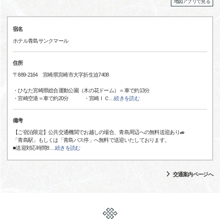
地図アプリで見る
宿名
ホテル青島サンクマール
住所
〒889-2164 宮崎県宮崎市大字折生迫7408
・ひなた宮崎県総合運動公園（木の花ドーム）＝車で約13分
・宮崎空港＝車で約20分 ・宮崎ＩＣ
…
続きを読む
備考
【ご宿泊限定】公共交通機関でお越しの場合、青島周辺への無料送迎あり🚙
「青島駅」もしくは「青島バス停」へ無料で送迎いたしております。
■送迎対応時間8:
…
続きを読む
交通案内ページへ