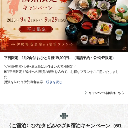
平日限定 1泊2食付 おひとり様 19,000円～（電話予約・公式HP限定）
＼宮崎･熊本･大分･鹿児島にお住まいの皆様限定／
9月平日限定！皆様への日頃の感謝を込めて、お得なプランをご用意いたしまし
た。
贅沢を味わう伊勢海老会席
…
続きを読む
キャンペーン詳細はこちら
〈ご宿泊〉ひなタビみやざき宿泊キャンペーン（6/1