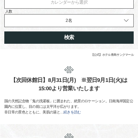
カレンダーから選択
人数
検索
【公式】ホテル青島サンクマール
【次回休館日】8月31日(月) ※翌日9月1日(火)は
15:00より営業いたします
国の天然記念物「鬼の洗濯板」に囲まれた、絶景のロケーション。日南海岸国定公
園内に位置し、目の前には太平洋が広がります。
非日常の景色とともに、美肌の湯と
…
続きを読む