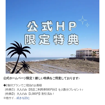
公式ホームページ限定！嬉しい特典をご用意しております♪
◆2食付プランでご宿泊のお客様
［特典①］大人のみ【売店ご利用券500円分】を人数分プレゼント♪
［特典②］大人のみ【1,000円】割引済み！
※他サイ
…
続きを読む