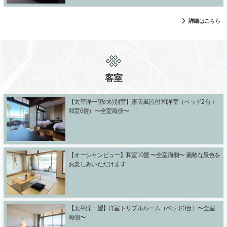
詳細はこちら
客室
【太平洋一望の特別室】露天風呂付 和洋室（ベッド2台＋
和室6畳）〜全室海側〜
【オーシャンビュー】和室10畳 〜全室海側〜 素敵な景色を
お楽しみいただけます
【太平洋一望】洋室トリプルルーム（ベッド3台）〜全室
海側〜