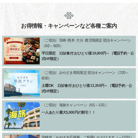
お得情報・キャンペーンなど各種ご案内
〈ご宿泊〉宮崎･熊本･大分･鹿児島限定 宿泊キャンペーン
（9/2～9/29）
平日限定 1泊2食付 おひとり様 19,000円～（電話予約・公
式HP限定）
〈ご宿泊〉みやざき県民限定 宿泊キャンペーン（7/20～
8/30）
土曜OK 1泊2食付 おひとり様 13,350円～（電話予約・公
式HP限定）
〈ご宿泊〉海旅キャンペーン（6/1～1/31）
一人あたり最大5,000円の割引！！
宮崎市「みやざき応援券」ご利用いただけます（～12/31）