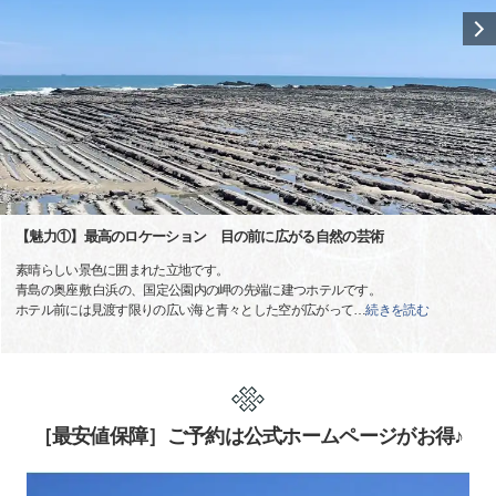
【魅力①】最高のロケーション 目の前に広がる自然の芸術
素晴らしい景色に囲まれた立地です。
青島の奥座敷 白浜の、国定公園内の岬の先端に建つホテルです。
ホテル前には見渡す限りの広い海と青々とした空が広がって
…
続きを読む
［最安値保障］ご予約は公式ホームページがお得♪