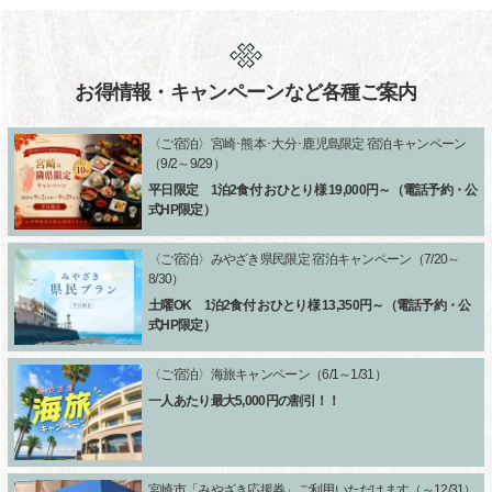
お得情報・キャンペーンなど各種ご案内
〈ご宿泊〉宮崎･熊本･大分･鹿児島限定 宿泊キャンペーン
（9/2～9/29）
平日限定 1泊2食付 おひとり様 19,000円～（電話予約・公
式HP限定）
〈ご宿泊〉みやざき県民限定 宿泊キャンペーン（7/20～
8/30）
土曜OK 1泊2食付 おひとり様 13,350円～（電話予約・公
式HP限定）
〈ご宿泊〉海旅キャンペーン（6/1～1/31）
一人あたり最大5,000円の割引！！
宮崎市「みやざき応援券」ご利用いただけます（～12/31）