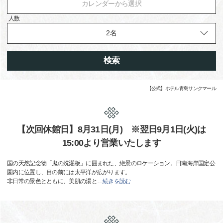
カレンダーから選択
人数
検索
【公式】ホテル青島サンクマール
【次回休館日】8月31日(月) ※翌日9月1日(火)は
15:00より営業いたします
国の天然記念物「鬼の洗濯板」に囲まれた、絶景のロケーション。日南海岸国定公
園内に位置し、目の前には太平洋が広がります。
非日常の景色とともに、美肌の湯と
…
続きを読む