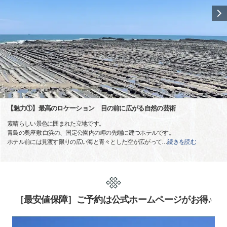
【魅力①】最高のロケーション 目の前に広がる自然の芸術
素晴らしい景色に囲まれた立地です。
青島の奥座敷 白浜の、国定公園内の岬の先端に建つホテルです。
ホテル前には見渡す限りの広い海と青々とした空が広がって
…
続きを読む
［最安値保障］ご予約は公式ホームページがお得♪