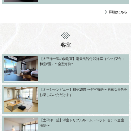
詳細はこちら
客室
【太平洋一望の特別室】露天風呂付 和洋室（ベッド2台＋
和室6畳）〜全室海側〜
【オーシャンビュー】和室10畳 〜全室海側〜 素敵な景色を
お楽しみいただけます
【太平洋一望】洋室トリプルルーム（ベッド3台）〜全室
海側〜