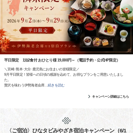
平日限定 1泊2食付 おひとり様 19,000円～（電話予約・公式HP限定）
＼宮崎･熊本･大分･鹿児島にお住まいの皆様限定／
9月平日限定！皆様への日頃の感謝を込めて、お得なプランをご用意いたしまし
た。
贅沢を味わう伊勢海老会席
…
続きを読む
キャンペーン詳細はこちら
〈ご宿泊〉ひなタビみやざき宿泊キャンペーン（6/1