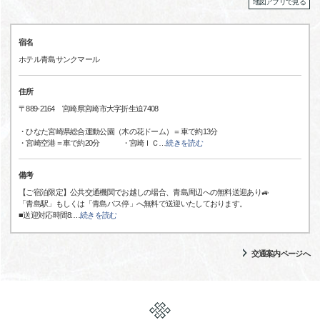
地図アプリで見る
宿名
ホテル青島サンクマール
住所
〒889-2164 宮崎県宮崎市大字折生迫7408
・ひなた宮崎県総合運動公園（木の花ドーム）＝車で約13分
・宮崎空港＝車で約20分 ・宮崎ＩＣ
…
続きを読む
備考
【ご宿泊限定】公共交通機関でお越しの場合、青島周辺への無料送迎あり🚙
「青島駅」もしくは「青島バス停」へ無料で送迎いたしております。
■送迎対応時間8:
…
続きを読む
交通案内ページへ