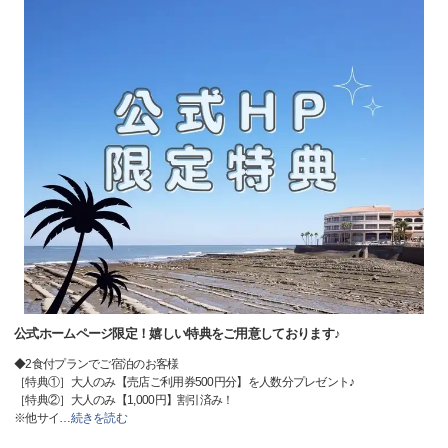
公式ホームページ限定！嬉しい特典をご用意しております♪
◆2食付プランでご宿泊のお客様
［特典①］大人のみ【売店ご利用券500円分】を人数分プレゼント♪
［特典②］大人のみ【1,000円】割引済み！
※他サイ
…
続きを読む