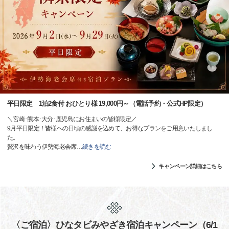
平日限定 1泊2食付 おひとり様 19,000円～（電話予約・公式HP限定）
＼宮崎･熊本･大分･鹿児島にお住まいの皆様限定／
9月平日限定！皆様への日頃の感謝を込めて、お得なプランをご用意いたしまし
た。
贅沢を味わう伊勢海老会席
…
続きを読む
キャンペーン詳細はこちら
〈ご宿泊〉ひなタビみやざき宿泊キャンペーン（6/1