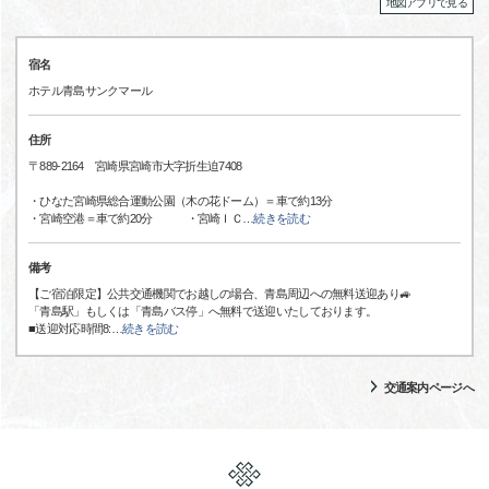
地図アプリで見る
宿名
ホテル青島サンクマール
住所
〒889-2164 宮崎県宮崎市大字折生迫7408
・ひなた宮崎県総合運動公園（木の花ドーム）＝車で約13分
・宮崎空港＝車で約20分 ・宮崎ＩＣ
…
続きを読む
備考
【ご宿泊限定】公共交通機関でお越しの場合、青島周辺への無料送迎あり🚙
「青島駅」もしくは「青島バス停」へ無料で送迎いたしております。
■送迎対応時間8:
…
続きを読む
交通案内ページへ