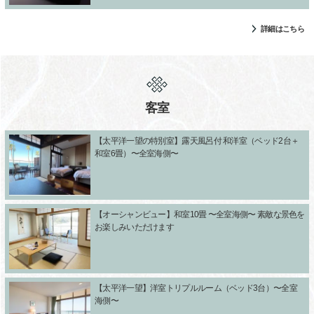
詳細はこちら
客室
【太平洋一望の特別室】露天風呂付 和洋室（ベッド2台＋
和室6畳）〜全室海側〜
【オーシャンビュー】和室10畳 〜全室海側〜 素敵な景色を
お楽しみいただけます
【太平洋一望】洋室トリプルルーム（ベッド3台）〜全室
海側〜