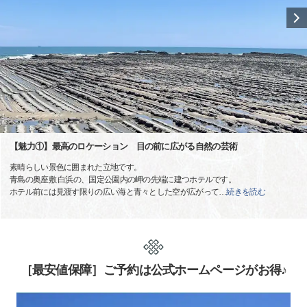
【魅力①】最高のロケーション 目の前に広がる自然の芸術
素晴らしい景色に囲まれた立地です。
青島の奥座敷 白浜の、国定公園内の岬の先端に建つホテルです。
ホテル前には見渡す限りの広い海と青々とした空が広がって
…
続きを読む
［最安値保障］ご予約は公式ホームページがお得♪