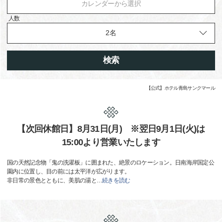
カレンダーから選択
人数
検索
【公式】ホテル青島サンクマール
【次回休館日】8月31日(月) ※翌日9月1日(火)は
15:00より営業いたします
国の天然記念物「鬼の洗濯板」に囲まれた、絶景のロケーション。日南海岸国定公
園内に位置し、目の前には太平洋が広がります。
非日常の景色とともに、美肌の湯と
…
続きを読む