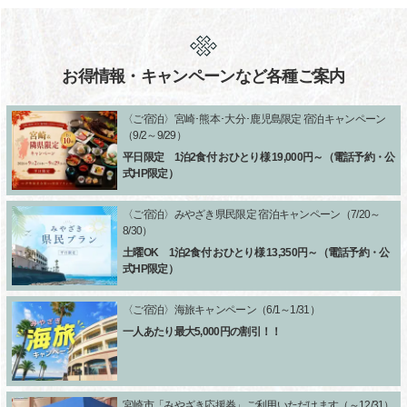
お得情報・キャンペーンなど各種ご案内
〈ご宿泊〉宮崎･熊本･大分･鹿児島限定 宿泊キャンペーン
（9/2～9/29）
平日限定 1泊2食付 おひとり様 19,000円～（電話予約・公
式HP限定）
〈ご宿泊〉みやざき県民限定 宿泊キャンペーン（7/20～
8/30）
土曜OK 1泊2食付 おひとり様 13,350円～（電話予約・公
式HP限定）
〈ご宿泊〉海旅キャンペーン（6/1～1/31）
一人あたり最大5,000円の割引！！
宮崎市「みやざき応援券」ご利用いただけます（～12/31）