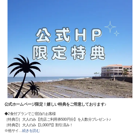
公式ホームページ限定！嬉しい特典をご用意しております♪
◆2食付プランでご宿泊のお客様
［特典①］大人のみ【売店ご利用券500円分】を人数分プレゼント♪
［特典②］大人のみ【1,000円】割引済み！
※他サイ
…
続きを読む