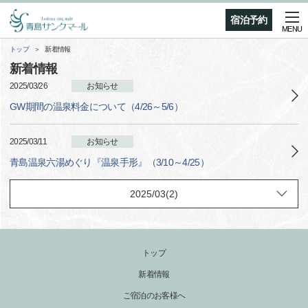
宿泊予約
MENU
トップ
新着情報
新着情報
2025/03/26
お知らせ
GW期間の温泉料金について（4/26～5/6）
2025/03/11
お知らせ
青島温泉六湯めぐり『温泉手形』（3/10～4/25）
トップ
新着情報
ご宿泊のお客様へ