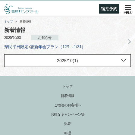
宿泊予約
MENU
トップ
新着情報
新着情報
2025/10/03
お知らせ
県民平日限定♪忘新年会プラン（12/1～1/31）
トップ
新着情報
ご宿泊のお客様へ
お得なキャンペーン等
温泉
料理