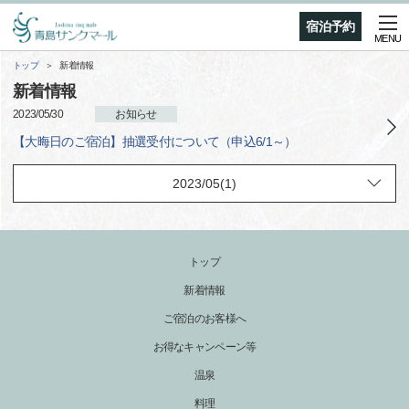
宿泊予約
MENU
トップ
新着情報
新着情報
2023/05/30
お知らせ
【大晦日のご宿泊】抽選受付について（申込6/1～）
トップ
新着情報
ご宿泊のお客様へ
お得なキャンペーン等
温泉
料理