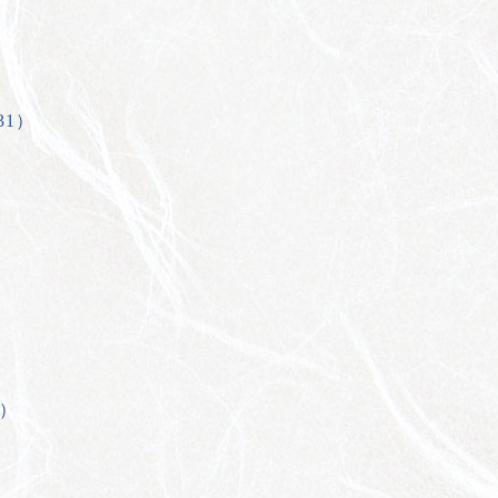
31）
）
）