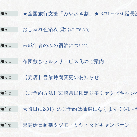
★全国旅行支援「みやざき割」★ 3/31～6/30延長
お知らせ
おしゃれ色浴衣 貸出について
お知らせ
未成年者のみの宿泊について
お知らせ
布団敷きセルフサービス化のご案内
お知らせ
【売店】営業時間変更のお知らせ
お知らせ
【ご予約方法】宮崎県民限定ジモミヤタビキャン
お知らせ
大晦日(12/31）のご予約は抽選になります※6/1～
お知らせ
※開始日延期※ジモ・ミヤ・タビキャンペーン
お知らせ