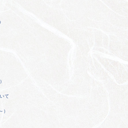
）
）
）
ついて
～）