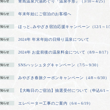
青島温泉六湯めぐり『温泉手形』（3/10～4/25）
お知らせ
年末年始にご宿泊のお客様へ
お知らせ
ほっと､みやざき宿泊応援キャンペーン（12/1～1/
お知らせ
2024年 年末年始の日帰り温泉について
お知らせ
2024年 お盆前後の温泉料金について（8/9～8/17
お知らせ
SNSハッシュタグキャンペーン（7/5～9/30）
お知らせ
みやざき春旅クーポンキャンペーン（4/8～6/30）
お知らせ
【大晦日のご宿泊】抽選受付について（申込6/1～
お知らせ
エレベーター工事のご案内（6/4～6/19）
お知らせ